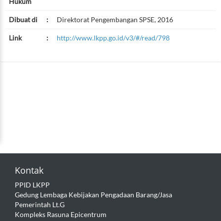
Hukum
Dibuat di
:
Direktorat Pengembangan SPSE, 2016
Link
:
http://www.lkpp.go.id/v3/#/read/798
Kontak
PPID LKPP
Gedung Lembaga Kebijakan Pengadaan Barang/Jasa
Pemerintah Lt.G
Kompleks Rasuna Epicentrum