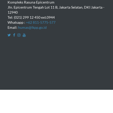
Kompleks Rasuna Epicentrum
Jln. Epicentrum Tengah Lot 11 B, Jakarta Selatan, DKI Jakarta -
12940
Tel: (021) 299 12 450 ext.0944
Whatsapp :
+62 811-5775-577
Email:
humas@lkpp.go.id
Copyright © 2016
Lembaga Kebijakan Pengadaan Barang dan
Jasa
.
All rights reserved.