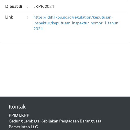
Dibuat di
:
LKPP, 2024
Link
:
https://jdih.lkpp.go.id/regulation/keputusan-
inspektur/keputusan-inspektur-nomor-1-tahun-
2024
Kontak
PPID LKPP
Gedung Lembaga Kebijakan Pengadaan Barang/Jasa
Pemerintah Lt.G