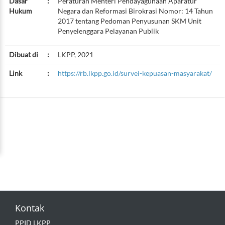
Dasar
:
Peraturan Menteri Pendayagunaan Aparatur
Hukum
Negara dan Reformasi Birokrasi Nomor: 14 Tahun
2017 tentang Pedoman Penyusunan SKM Unit
Penyelenggara Pelayanan Publik
Dibuat di
:
LKPP, 2021
Link
:
https://rb.lkpp.go.id/survei-kepuasan-masyarakat/
Kontak
PPID LKPP