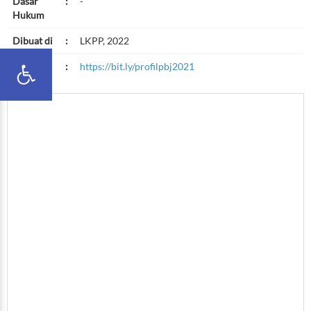
Dasar
:
-
Hukum
Dibuat di
:
LKPP, 2022
Link
:
https://bit.ly/profilpbj2021