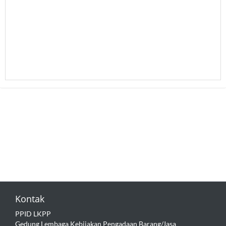
Kontak
PPID LKPP
Gedung Lembaga Kebijakan Pengadaan Barang/Jasa