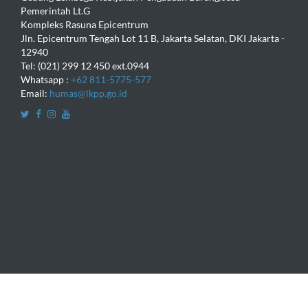
Pemerintah Lt.G
Kompleks Rasuna Epicentrum
Jln. Epicentrum Tengah Lot 11 B, Jakarta Selatan, DKI Jakarta -
12940
Tel: (021) 299 12 450 ext.0944
Whatsapp :
+62 811-5775-577
Email:
humas@lkpp.go.id
Copyright © 2016
Lembaga Kebijakan Pengadaan Barang dan