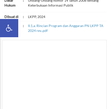
Dasar
:
Undang-Undang nomor 14 Tahun 2008 tentang
Hukum
Keterbukaan Informasi Publik
Dibuat di
:
LKPP, 2024
File
:
II.1.a. Rincian Program dan Anggaran PN LKPP TA
2024 rev..pdf