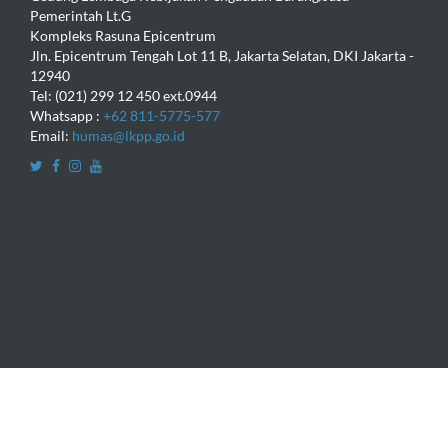
Pemerintah Lt.G
Kompleks Rasuna Epicentrum
Jln. Epicentrum Tengah Lot 11 B, Jakarta Selatan, DKI Jakarta -
12940
Tel: (021) 299 12 450 ext.0944
Whatsapp :
+62 811-5775-577
Email:
humas@lkpp.go.id
Copyright © 2016
Lembaga Kebijakan Pengadaan Barang dan