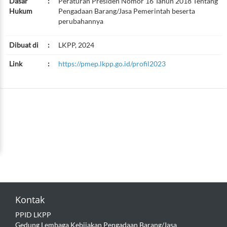
Dasar
:
Peraturan Presiden Nomor 16 Tahun 2018 Tentang
Hukum
Pengadaan Barang/Jasa Pemerintah beserta
perubahannya
Dibuat di
:
LKPP, 2024
Link
:
https://pmep.lkpp.go.id/profil2023
Kontak
PPID LKPP
Gedung Lembaga Kebijakan Pengadaan Barang/Jasa