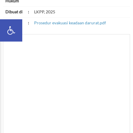
Hukum
Dibuat di
:
LKPP, 2025
File
:
Prosedur evakuasi keadaan darurat.pdf