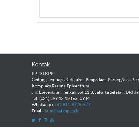
Kontak
PPID LKPP
Gedung Lembaga Kebijakan Pengadaan Barang/Jasa Pem
Kompleks Rasuna Epicentrum
Jln. Epicentrum Tengah Lot 11 B, Jakarta Selatan, DKI J
Tel: (021) 299 12 450 ext.0944
Whatsapp :
+62 811-5775-577
Email:
humas@lkpp.go.id
Copyright © 2016
Lembaga Kebijakan Pengadaan Baran