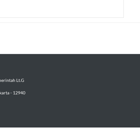
erintah Lt.G
akarta - 12940
g dan Jasa
.
All rights reserved.