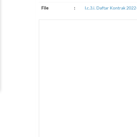
File
:
I.c.3.i. Daftar Kontrak 202